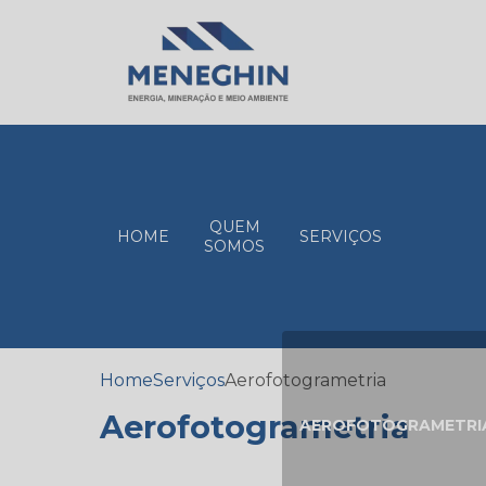
QUEM
HOME
SERVIÇOS
SOMOS
Home
Serviços
Aerofotogrametria
Aerofotogrametria
AEROFOTOGRAMETRI