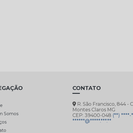
EGAÇÃO
CONTATO
R. São Francisco, 844 - 
e
Montes Claros MG
m Somos
CEP: 39400-048
(**) ****-
******@*****.***.**
ços
ato