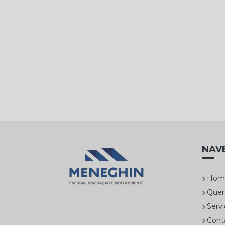
NAV
Hom
Que
Servi
Cont