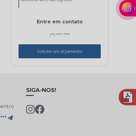
Segurança do Trabalho
Entre em contato
(**) ****-****
Topografia
Solicite um orçamento
SIGA-NOS!
Centro
****