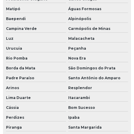
Matipó
Águas Formosas
Baependi
Alpinópolis
Campina Verde
Carmópolis de Minas
Luz
Malacacheta
Urucuia
Peçanha
Rio Pomba
Nova Era
Borda da Mata
São Domingos do Prata
Padre Paraíso
Santo Antônio do Amparo
Arinos
Resplendor
Lima Duarte
Itacarambi
Cássia
Bom Sucesso
Perdizes
Ipaba
Piranga
Santa Margarida