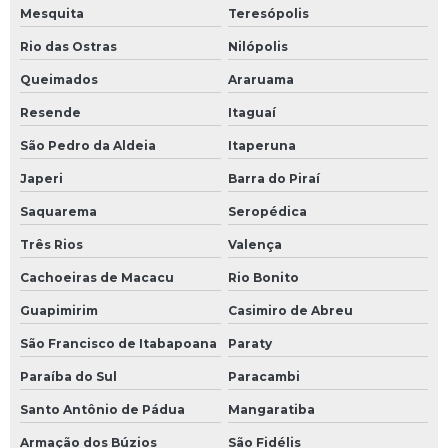
Mesquita
Teresópolis
Rio das Ostras
Nilópolis
Queimados
Araruama
Resende
Itaguaí
São Pedro da Aldeia
Itaperuna
Japeri
Barra do Piraí
Saquarema
Seropédica
Três Rios
Valença
Cachoeiras de Macacu
Rio Bonito
Guapimirim
Casimiro de Abreu
São Francisco de Itabapoana
Paraty
Paraíba do Sul
Paracambi
Santo Antônio de Pádua
Mangaratiba
Armação dos Búzios
São Fidélis