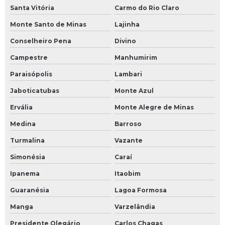
Santa Vitória
Carmo do Rio Claro
Monte Santo de Minas
Lajinha
Conselheiro Pena
Divino
Campestre
Manhumirim
Paraisópolis
Lambari
Jaboticatubas
Monte Azul
Ervália
Monte Alegre de Minas
Medina
Barroso
Turmalina
Vazante
Simonésia
Caraí
Ipanema
Itaobim
Guaranésia
Lagoa Formosa
Manga
Varzelândia
Presidente Olegário
Carlos Chagas