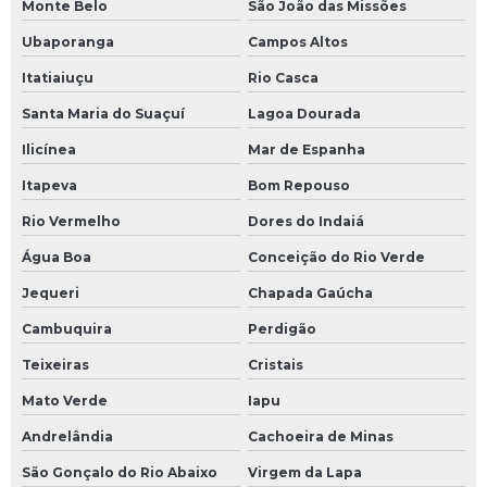
Monte Belo
São João das Missões
Ubaporanga
Campos Altos
Itatiaiuçu
Rio Casca
Santa Maria do Suaçuí
Lagoa Dourada
Ilicínea
Mar de Espanha
Itapeva
Bom Repouso
Rio Vermelho
Dores do Indaiá
Água Boa
Conceição do Rio Verde
Jequeri
Chapada Gaúcha
Cambuquira
Perdigão
Teixeiras
Cristais
Mato Verde
Iapu
Andrelândia
Cachoeira de Minas
São Gonçalo do Rio Abaixo
Virgem da Lapa