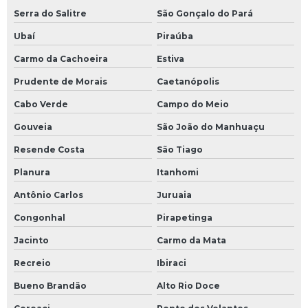
Serra do Salitre
São Gonçalo do Pará
Ubaí
Piraúba
Carmo da Cachoeira
Estiva
Prudente de Morais
Caetanópolis
Cabo Verde
Campo do Meio
Gouveia
São João do Manhuaçu
Resende Costa
São Tiago
Planura
Itanhomi
Antônio Carlos
Juruaia
Congonhal
Pirapetinga
Jacinto
Carmo da Mata
Recreio
Ibiraci
Bueno Brandão
Alto Rio Doce