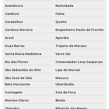
Sumidouro
Natividade
Cambuci
Italva
Carapebus
Quatis
Cardoso Moreira
Engenheiro Paulo de Frontin
Areal
Aperibé
Duas Barras
Trajano de Moraes
Santa Maria Madalena
Varre-Sai
Rio das Flores
Comendador Levy Gasparian
São Sebastião do Alto
Laje do Muriaé
São José de Ubá
Macuco
Belo Horizonte
Uberlândia
Contagem
Juiz de Fora
Montes Claros
Betim
Uberaba
Ribeirão das Neves