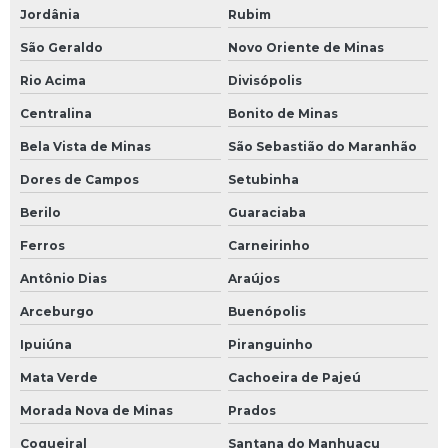
Jordânia
Rubim
São Geraldo
Novo Oriente de Minas
Rio Acima
Divisópolis
Centralina
Bonito de Minas
Bela Vista de Minas
São Sebastião do Maranhão
Dores de Campos
Setubinha
Berilo
Guaraciaba
Ferros
Carneirinho
Antônio Dias
Araújos
Arceburgo
Buenópolis
Ipuiúna
Piranguinho
Mata Verde
Cachoeira de Pajeú
Morada Nova de Minas
Prados
Coqueiral
Santana do Manhuaçu