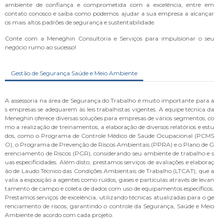
ambiente de confiança e comprometida com a excelência, entre em
contato conosco e saiba como podemos ajudar a sua empresa a alcançar
os mais altos padrões de segurança e sustentabilidade.
Conte com a Meneghin Consultoria e Serviços para impulsionar o seu
negócio rumo ao sucesso!
Gestão de Segurança Saúde e Meio Ambiente
A assessoria na área de Segurança do Trabalho é muito importante para a
s empresas se adequarem às leis trabalhistas vigentes. A equipe técnica da
Meneghin oferece diversas soluções para empresas de vários segmentos, co
mo a realização de treinamentos, a elaboração de diversos relatórios e estu
dos, como o Programa de Controle Médico de Saúde Ocupacional (PCMS
O), o Programa de Prevenção de Riscos Ambientais (PPRA) e o Plano de G
erenciamento de Riscos (PGR), considerando seu ambiente de trabalho e s
uas especificidades. Além disto, prestamos serviços de avaliações e elaboraç
ão de Laudo Técnico das Condições Ambientais de Trabalho (LTCAT), que a
valia a exposição a agentes como ruídos, gases e partículas através de levan
tamento de campo e coleta de dados com uso de equipamentos específicos.
Prestamos serviços de excelência, utilizando técnicas atualizadas para o ge
renciamento de riscos, garantindo o controle da Segurança, Saúde e Meio
Ambiente de acordo com cada projeto.