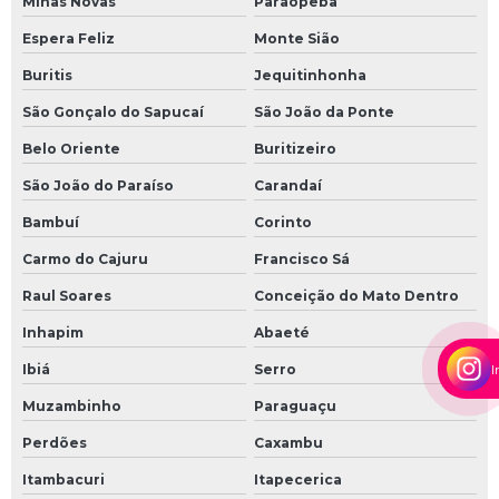
Minas Novas
Paraopeba
Espera Feliz
Monte Sião
Buritis
Jequitinhonha
São Gonçalo do Sapucaí
São João da Ponte
Belo Oriente
Buritizeiro
São João do Paraíso
Carandaí
Bambuí
Corinto
Carmo do Cajuru
Francisco Sá
Raul Soares
Conceição do Mato Dentro
Inhapim
Abaeté
I
Ibiá
Serro
Muzambinho
Paraguaçu
Perdões
Caxambu
Itambacuri
Itapecerica