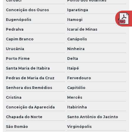
Coroaci
Ponto dos Volantes
Conceição dos Ouros
Igaratinga
Eugenópolis
Itamogi
Pedralva
Icaraí de Minas
Capim Branco
Canápolis
Urucânia
Ninheira
Porto Firme
Delta
Santa Maria de Itabira
Itaipé
Pedras de Maria da Cruz
Fervedouro
Senhora dos Remédios
Capitólio
Cristina
Mercês
Conceição da Aparecida
Itabirinha
Chapada do Norte
Santo Antônio do Jacinto
São Romão
Virginópolis