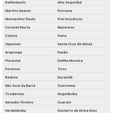
Delfinópolis
Alto Jequitibá
Martins Soares
Pocrane
Monsenhor Paulo
Frei Inocêncio
Coronel Murta
Nazareno
Coluna
Pains
Japonvar
Santa Cruz de Minas
Araponga
Pavão
Florestal
Delfim Moreira
Formoso
Tiros
Reduto
Durandé
São José da Barra
Guiricema
Tiradentes
Angelândia
Senador Firmino
Guarani
Verdelândia
Desterro de Entre Rios