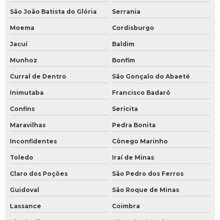
São João Batista do Glória
Serrania
Moema
Cordisburgo
Jacuí
Baldim
Munhoz
Bonfim
Curral de Dentro
São Gonçalo do Abaeté
Inimutaba
Francisco Badaró
Confins
Sericita
Maravilhas
Pedra Bonita
Inconfidentes
Cônego Marinho
Toledo
Iraí de Minas
Claro dos Poções
São Pedro dos Ferros
Guidoval
São Roque de Minas
Lassance
Coimbra