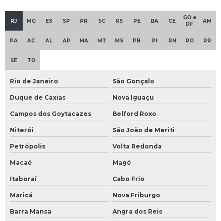
GO e
RJ
MG
ES
SP
PR
SC
RS
PE
BA
CE
AM
DF
PA
AC
AL
AP
MA
MT
MS
PB
PI
RN
RO
RR
SE
TO
Rio de Janeiro
São Gonçalo
Duque de Caxias
Nova Iguaçu
Campos dos Goytacazes
Belford Roxo
Niterói
São João de Meriti
Petrópolis
Volta Redonda
Macaé
Magé
Itaboraí
Cabo Frio
Maricá
Nova Friburgo
Barra Mansa
Angra dos Reis