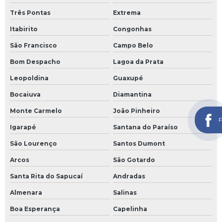
Três Pontas
Extrema
Itabirito
Congonhas
São Francisco
Campo Belo
Bom Despacho
Lagoa da Prata
Leopoldina
Guaxupé
Bocaiuva
Diamantina
Monte Carmelo
João Pinheiro
F
Igarapé
Santana do Paraíso
São Lourenço
Santos Dumont
Arcos
São Gotardo
Santa Rita do Sapucaí
Andradas
Almenara
Salinas
Boa Esperança
Capelinha