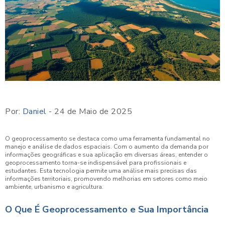
Por:
Daniel
- 24 de Maio de 2025
O geoprocessamento se destaca como uma ferramenta fundamental no
manejo e análise de dados espaciais. Com o aumento da demanda por
informações geográficas e sua aplicação em diversas áreas, entender o
geoprocessamento torna-se indispensável para profissionais e
estudantes. Esta tecnologia permite uma análise mais precisas das
informações territoriais, promovendo melhorias em setores como meio
ambiente, urbanismo e agricultura.
O Que É Geoprocessamento e Sua Importância