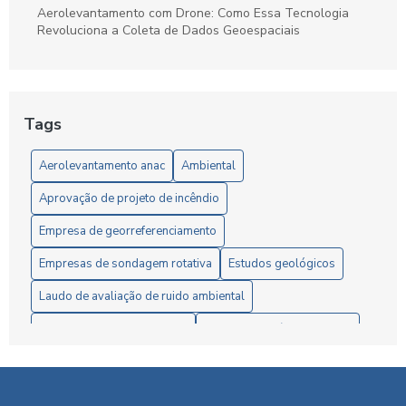
Aerolevantamento com Drone: Como Essa Tecnologia
Revoluciona a Coleta de Dados Geoespaciais
Aerolevantamento com Drone: O Futuro da Geolocalização
Aerolevantamento com drone: precisão e agilidade nos
Tags
levantamentos
Aerolevantamento anac
Ambiental
Aerolevantamento com Drone: Vantagens e Aplicações
Aprovação de projeto de incêndio
Aerolevantamento com Drones: Inovação na Gestão
Eficiente de Terras e Recursos Naturais
Empresa de georreferenciamento
Aerolevantamento e Regulamentação da ANAC: Guia
Empresas de sondagem rotativa
Estudos geológicos
Completo para Profissionais e Empresas
Laudo de avaliação de ruido ambiental
Aerolevantamento: Entenda sua importância e como
Ltcat segurança do trabalho
Medição de ruído ambiental
revoluciona a coleta de dados em múltiplos setores
Monitoramento de ruído ambiental
Pesquisa mineral
Agilidade em Requerimento de pesquisa mineral
Plano de aproveitamento econômico