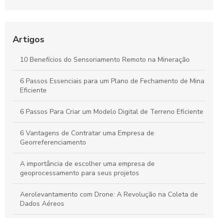
História Fascinante
Aerolevantamento: Entenda sua importância e como
revoluciona a coleta de dados em múltiplos setores
Artigos
Plano de Gerenciamento de Riscos em Segurança do
10 Benefícios do Sensoriamento Remoto na Mineração
Trabalho: Guia Completo para Proteger Sua Equipe e Otimizar
Resultados
6 Passos Essenciais para um Plano de Fechamento de Mina
Eficiente
Guia Completo para Criar um Plano de Gerenciamento de
Riscos em Segurança e Saúde no Trabalho
6 Passos Para Criar um Modelo Digital de Terreno Eficiente
6 Vantagens de Contratar uma Empresa de
Georreferenciamento
A importância de escolher uma empresa de
geoprocessamento para seus projetos
Aerolevantamento com Drone: A Revolução na Coleta de
Dados Aéreos