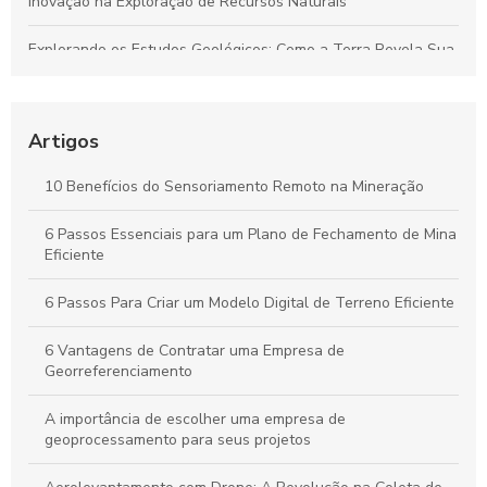
Inovação na Exploração de Recursos Naturais
Explorando os Estudos Geológicos: Como a Terra Revela Sua
História Fascinante
Aerolevantamento: Entenda sua importância e como
revoluciona a coleta de dados em múltiplos setores
Artigos
Plano de Gerenciamento de Riscos em Segurança do
10 Benefícios do Sensoriamento Remoto na Mineração
Trabalho: Guia Completo para Proteger Sua Equipe e Otimizar
Resultados
6 Passos Essenciais para um Plano de Fechamento de Mina
Eficiente
Guia Completo para Criar um Plano de Gerenciamento de
Riscos em Segurança e Saúde no Trabalho
6 Passos Para Criar um Modelo Digital de Terreno Eficiente
6 Vantagens de Contratar uma Empresa de
Georreferenciamento
A importância de escolher uma empresa de
geoprocessamento para seus projetos