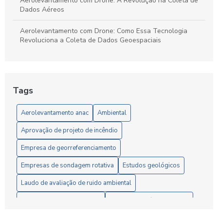
Aerolevantamento com Drone: A Revolução na Coleta de
Dados Aéreos
Aerolevantamento com Drone: Como Essa Tecnologia
Revoluciona a Coleta de Dados Geoespaciais
Aerolevantamento com Drone: O Futuro da Geolocalização
Aerolevantamento com drone: precisão e agilidade nos
Tags
levantamentos
Aerolevantamento anac
Ambiental
Aerolevantamento com Drone: Vantagens e Aplicações
Aprovação de projeto de incêndio
Aerolevantamento com Drones: Inovação na Gestão
Eficiente de Terras e Recursos Naturais
Empresa de georreferenciamento
Aerolevantamento e Regulamentação da ANAC: Guia
Empresas de sondagem rotativa
Estudos geológicos
Completo para Profissionais e Empresas
Laudo de avaliação de ruido ambiental
Aerolevantamento: Entenda sua importância e como
Ltcat segurança do trabalho
Medição de ruído ambiental
revoluciona a coleta de dados em múltiplos setores