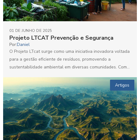
01 DE JUNHO DE 2025
Projeto LTCAT Prevenção e Segurança
Por:
Daniel
O Projeto LTcat surge como uma iniciativa inovadora voltada
para a gestão eficiente de resíduos, promovendo a
sustentabilidade ambiental em diversas comunidades. Com o
aumento...
Artigos