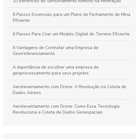
Plano de Gerenciamento de Riscos em Segurança do
10 Benefícios do Sensoriamento Remoto na Mineração
Trabalho: Guia Completo para Proteger Sua Equipe e Otimizar
Resultados
6 Passos Essenciais para um Plano de Fechamento de Mina
Eficiente
Guia Completo para Criar um Plano de Gerenciamento de
Riscos em Segurança e Saúde no Trabalho
6 Passos Para Criar um Modelo Digital de Terreno Eficiente
6 Vantagens de Contratar uma Empresa de
Georreferenciamento
A importância de escolher uma empresa de
geoprocessamento para seus projetos
Aerolevantamento com Drone: A Revolução na Coleta de
Dados Aéreos
Aerolevantamento com Drone: Como Essa Tecnologia
Revoluciona a Coleta de Dados Geoespaciais
Aerolevantamento com Drone: O Futuro da Geolocalização