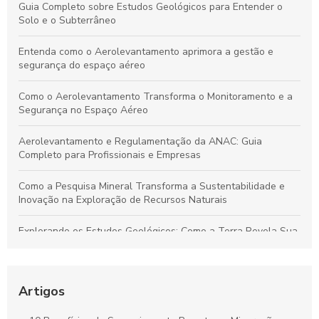
Guia Completo sobre Estudos Geológicos para Entender o
Solo e o Subterrâneo
Entenda como o Aerolevantamento aprimora a gestão e
segurança do espaço aéreo
Como o Aerolevantamento Transforma o Monitoramento e a
Segurança no Espaço Aéreo
Aerolevantamento e Regulamentação da ANAC: Guia
Completo para Profissionais e Empresas
Como a Pesquisa Mineral Transforma a Sustentabilidade e
Inovação na Exploração de Recursos Naturais
Explorando os Estudos Geológicos: Como a Terra Revela Sua
História Fascinante
Aerolevantamento: Entenda sua importância e como
revoluciona a coleta de dados em múltiplos setores
Artigos