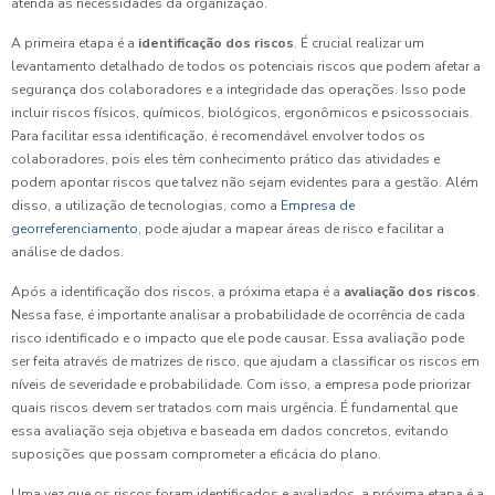
atenda às necessidades da organização.
A primeira etapa é a
identificação dos riscos
. É crucial realizar um
levantamento detalhado de todos os potenciais riscos que podem afetar a
segurança dos colaboradores e a integridade das operações. Isso pode
incluir riscos físicos, químicos, biológicos, ergonômicos e psicossociais.
Para facilitar essa identificação, é recomendável envolver todos os
colaboradores, pois eles têm conhecimento prático das atividades e
podem apontar riscos que talvez não sejam evidentes para a gestão. Além
disso, a utilização de tecnologias, como a
Empresa de
georreferenciamento
, pode ajudar a mapear áreas de risco e facilitar a
análise de dados.
Após a identificação dos riscos, a próxima etapa é a
avaliação dos riscos
.
Nessa fase, é importante analisar a probabilidade de ocorrência de cada
risco identificado e o impacto que ele pode causar. Essa avaliação pode
ser feita através de matrizes de risco, que ajudam a classificar os riscos em
níveis de severidade e probabilidade. Com isso, a empresa pode priorizar
quais riscos devem ser tratados com mais urgência. É fundamental que
essa avaliação seja objetiva e baseada em dados concretos, evitando
suposições que possam comprometer a eficácia do plano.
Uma vez que os riscos foram identificados e avaliados, a próxima etapa é a