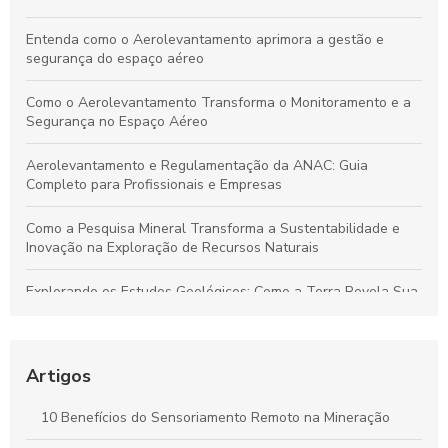
Entenda como o Aerolevantamento aprimora a gestão e
segurança do espaço aéreo
Como o Aerolevantamento Transforma o Monitoramento e a
Segurança no Espaço Aéreo
Aerolevantamento e Regulamentação da ANAC: Guia
Completo para Profissionais e Empresas
Como a Pesquisa Mineral Transforma a Sustentabilidade e
Inovação na Exploração de Recursos Naturais
Explorando os Estudos Geológicos: Como a Terra Revela Sua
História Fascinante
Aerolevantamento: Entenda sua importância e como
revoluciona a coleta de dados em múltiplos setores
Artigos
Plano de Gerenciamento de Riscos em Segurança do
10 Benefícios do Sensoriamento Remoto na Mineração
Trabalho: Guia Completo para Proteger Sua Equipe e Otimizar