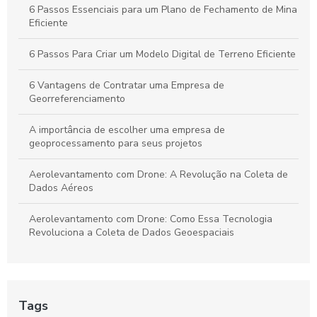
Resultados
6 Passos Essenciais para um Plano de Fechamento de Mina
Eficiente
Guia Completo para Criar um Plano de Gerenciamento de
Riscos em Segurança e Saúde no Trabalho
6 Passos Para Criar um Modelo Digital de Terreno Eficiente
6 Vantagens de Contratar uma Empresa de
Georreferenciamento
A importância de escolher uma empresa de
geoprocessamento para seus projetos
Aerolevantamento com Drone: A Revolução na Coleta de
Dados Aéreos
Aerolevantamento com Drone: Como Essa Tecnologia
Revoluciona a Coleta de Dados Geoespaciais
Aerolevantamento com Drone: O Futuro da Geolocalização
Aerolevantamento com drone: precisão e agilidade nos
Tags
levantamentos