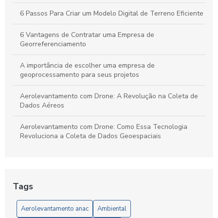
Guia Completo para Criar um Plano de Gerenciamento de
Riscos em Segurança e Saúde no Trabalho
6 Passos Para Criar um Modelo Digital de Terreno Eficiente
6 Vantagens de Contratar uma Empresa de
Georreferenciamento
A importância de escolher uma empresa de
geoprocessamento para seus projetos
Aerolevantamento com Drone: A Revolução na Coleta de
Dados Aéreos
Aerolevantamento com Drone: Como Essa Tecnologia
Revoluciona a Coleta de Dados Geoespaciais
Aerolevantamento com Drone: O Futuro da Geolocalização
Aerolevantamento com drone: precisão e agilidade nos
Tags
levantamentos
Aerolevantamento anac
Ambiental
Aerolevantamento com Drone: Vantagens e Aplicações