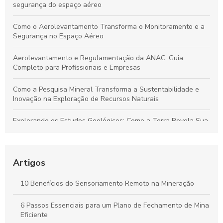
segurança do espaço aéreo
Como o Aerolevantamento Transforma o Monitoramento e a
Segurança no Espaço Aéreo
Aerolevantamento e Regulamentação da ANAC: Guia
Completo para Profissionais e Empresas
Como a Pesquisa Mineral Transforma a Sustentabilidade e
Inovação na Exploração de Recursos Naturais
Explorando os Estudos Geológicos: Como a Terra Revela Sua
História Fascinante
Aerolevantamento: Entenda sua importância e como
revoluciona a coleta de dados em múltiplos setores
Artigos
Plano de Gerenciamento de Riscos em Segurança do
10 Benefícios do Sensoriamento Remoto na Mineração
Trabalho: Guia Completo para Proteger Sua Equipe e Otimizar
Resultados
6 Passos Essenciais para um Plano de Fechamento de Mina
Eficiente