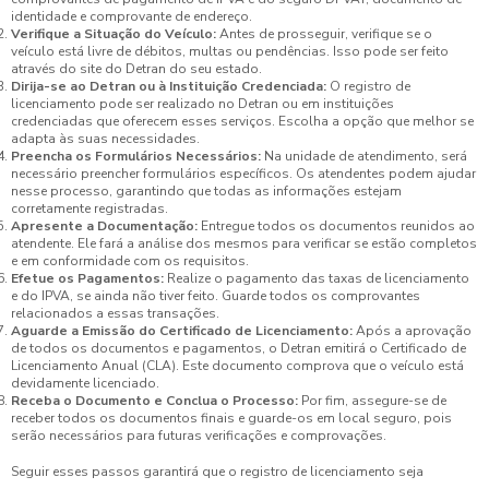
identidade e comprovante de endereço.
Verifique a Situação do Veículo:
Antes de prosseguir, verifique se o
veículo está livre de débitos, multas ou pendências. Isso pode ser feito
através do site do Detran do seu estado.
Dirija-se ao Detran ou à Instituição Credenciada:
O registro de
licenciamento pode ser realizado no Detran ou em instituições
credenciadas que oferecem esses serviços. Escolha a opção que melhor se
adapta às suas necessidades.
Preencha os Formulários Necessários:
Na unidade de atendimento, será
necessário preencher formulários específicos. Os atendentes podem ajudar
nesse processo, garantindo que todas as informações estejam
corretamente registradas.
Apresente a Documentação:
Entregue todos os documentos reunidos ao
atendente. Ele fará a análise dos mesmos para verificar se estão completos
e em conformidade com os requisitos.
Efetue os Pagamentos:
Realize o pagamento das taxas de licenciamento
e do IPVA, se ainda não tiver feito. Guarde todos os comprovantes
relacionados a essas transações.
Aguarde a Emissão do Certificado de Licenciamento:
Após a aprovação
de todos os documentos e pagamentos, o Detran emitirá o Certificado de
Licenciamento Anual (CLA). Este documento comprova que o veículo está
devidamente licenciado.
Receba o Documento e Conclua o Processo:
Por fim, assegure-se de
receber todos os documentos finais e guarde-os em local seguro, pois
serão necessários para futuras verificações e comprovações.
Seguir esses passos garantirá que o registro de licenciamento seja