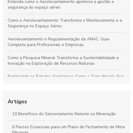
Entenda como o Aerolevantamento aprimora a gestão e
segurança do espaço aéreo
Como o Aerolevantamento Transforma o Monitoramento e a
Segurança no Espaço Aéreo
Aerolevantamento e Regulamentação da ANAC: Guia
Completo para Profissionais e Empresas
Como a Pesquisa Mineral Transforma a Sustentabilidade e
Inovação na Exploração de Recursos Naturais
Explorando os Estudos Geológicos: Como a Terra Revela Sua
História Fascinante
Aerolevantamento: Entenda sua importância e como
revoluciona a coleta de dados em múltiplos setores
Artigos
Plano de Gerenciamento de Riscos em Segurança do
10 Benefícios do Sensoriamento Remoto na Mineração
Trabalho: Guia Completo para Proteger Sua Equipe e Otimizar
Resultados
6 Passos Essenciais para um Plano de Fechamento de Mina
Eficiente