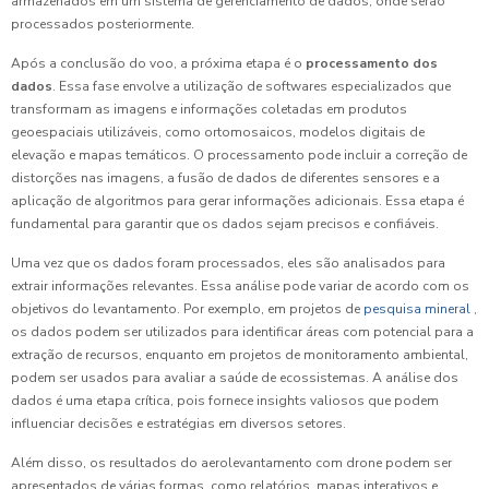
armazenados em um sistema de gerenciamento de dados, onde serão
processados posteriormente.
Após a conclusão do voo, a próxima etapa é o
processamento dos
dados
. Essa fase envolve a utilização de softwares especializados que
transformam as imagens e informações coletadas em produtos
geoespaciais utilizáveis, como ortomosaicos, modelos digitais de
elevação e mapas temáticos. O processamento pode incluir a correção de
distorções nas imagens, a fusão de dados de diferentes sensores e a
aplicação de algoritmos para gerar informações adicionais. Essa etapa é
fundamental para garantir que os dados sejam precisos e confiáveis.
Uma vez que os dados foram processados, eles são analisados para
extrair informações relevantes. Essa análise pode variar de acordo com os
objetivos do levantamento. Por exemplo, em projetos de
pesquisa mineral
,
os dados podem ser utilizados para identificar áreas com potencial para a
extração de recursos, enquanto em projetos de monitoramento ambiental,
podem ser usados para avaliar a saúde de ecossistemas. A análise dos
dados é uma etapa crítica, pois fornece insights valiosos que podem
influenciar decisões e estratégias em diversos setores.
Além disso, os resultados do aerolevantamento com drone podem ser
apresentados de várias formas, como relatórios, mapas interativos e