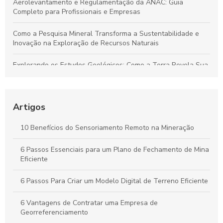
Aerolevantamento e Regulamentação da ANAC: Guia
Completo para Profissionais e Empresas
Como a Pesquisa Mineral Transforma a Sustentabilidade e
Inovação na Exploração de Recursos Naturais
Explorando os Estudos Geológicos: Como a Terra Revela Sua
História Fascinante
Aerolevantamento: Entenda sua importância e como
revoluciona a coleta de dados em múltiplos setores
Artigos
Plano de Gerenciamento de Riscos em Segurança do
10 Benefícios do Sensoriamento Remoto na Mineração
Trabalho: Guia Completo para Proteger Sua Equipe e Otimizar
Resultados
6 Passos Essenciais para um Plano de Fechamento de Mina
Eficiente
Guia Completo para Criar um Plano de Gerenciamento de
Riscos em Segurança e Saúde no Trabalho
6 Passos Para Criar um Modelo Digital de Terreno Eficiente
6 Vantagens de Contratar uma Empresa de
Georreferenciamento