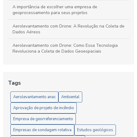
A importância de escolher uma empresa de
geoprocessamento para seus projetos
Aerolevantamento com Drone: A Revolução na Coleta de
Dados Aéreos
Aerolevantamento com Drone: Como Essa Tecnologia
Revoluciona a Coleta de Dados Geoespaciais
Aerolevantamento com Drone: O Futuro da Geolocalização
Aerolevantamento com drone: precisão e agilidade nos
Tags
levantamentos
Aerolevantamento anac
Ambiental
Aerolevantamento com Drone: Vantagens e Aplicações
Aprovação de projeto de incêndio
Aerolevantamento com Drones: Inovação na Gestão
Eficiente de Terras e Recursos Naturais
Empresa de georreferenciamento
Aerolevantamento e Regulamentação da ANAC: Guia
Empresas de sondagem rotativa
Estudos geológicos
Completo para Profissionais e Empresas