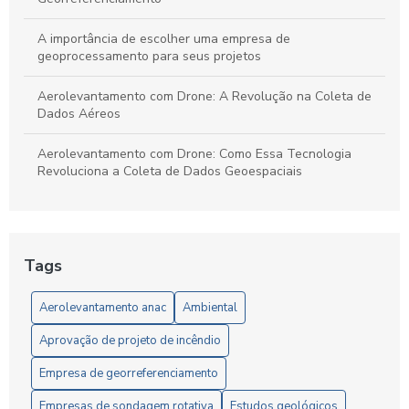
A importância de escolher uma empresa de
geoprocessamento para seus projetos
Aerolevantamento com Drone: A Revolução na Coleta de
Dados Aéreos
Aerolevantamento com Drone: Como Essa Tecnologia
Revoluciona a Coleta de Dados Geoespaciais
Aerolevantamento com Drone: O Futuro da Geolocalização
Aerolevantamento com drone: precisão e agilidade nos
Tags
levantamentos
Aerolevantamento anac
Ambiental
Aerolevantamento com Drone: Vantagens e Aplicações
Aprovação de projeto de incêndio
Aerolevantamento com Drones: Inovação na Gestão
Eficiente de Terras e Recursos Naturais
Empresa de georreferenciamento
Aerolevantamento e Regulamentação da ANAC: Guia
Empresas de sondagem rotativa
Estudos geológicos