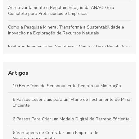
Aerolevantamento e Regulamentação da ANAC: Guia
Completo para Profissionais e Empresas
Como a Pesquisa Mineral Transforma a Sustentabilidade e
Inovação na Exploração de Recursos Naturais
Explorando os Estudos Geológicos: Como a Terra Revela Sua
História Fascinante
Aerolevantamento: Entenda sua importância e como
revoluciona a coleta de dados em múltiplos setores
Artigos
Plano de Gerenciamento de Riscos em Segurança do
10 Benefícios do Sensoriamento Remoto na Mineração
Trabalho: Guia Completo para Proteger Sua Equipe e Otimizar
Resultados
6 Passos Essenciais para um Plano de Fechamento de Mina
Eficiente
Guia Completo para Criar um Plano de Gerenciamento de
Riscos em Segurança e Saúde no Trabalho
6 Passos Para Criar um Modelo Digital de Terreno Eficiente
6 Vantagens de Contratar uma Empresa de
Georreferenciamento