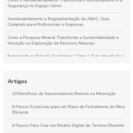
Como o Aerolevantamento Transforma o Monitoramento e a
Segurança no Espaço Aéreo
Aerolevantamento e Regulamentação da ANAC: Guia
Completo para Profissionais e Empresas
Como a Pesquisa Mineral Transforma a Sustentabilidade e
Inovação na Exploração de Recursos Naturais
Explorando os Estudos Geológicos: Como a Terra Revela Sua
História Fascinante
Aerolevantamento: Entenda sua importância e como
revoluciona a coleta de dados em múltiplos setores
Artigos
Plano de Gerenciamento de Riscos em Segurança do
10 Benefícios do Sensoriamento Remoto na Mineração
Trabalho: Guia Completo para Proteger Sua Equipe e Otimizar
Resultados
6 Passos Essenciais para um Plano de Fechamento de Mina
Eficiente
Guia Completo para Criar um Plano de Gerenciamento de
Riscos em Segurança e Saúde no Trabalho
6 Passos Para Criar um Modelo Digital de Terreno Eficiente