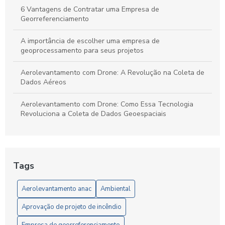
6 Vantagens de Contratar uma Empresa de
Georreferenciamento
A importância de escolher uma empresa de
geoprocessamento para seus projetos
Aerolevantamento com Drone: A Revolução na Coleta de
Dados Aéreos
Aerolevantamento com Drone: Como Essa Tecnologia
Revoluciona a Coleta de Dados Geoespaciais
Aerolevantamento com Drone: O Futuro da Geolocalização
Aerolevantamento com drone: precisão e agilidade nos
Tags
levantamentos
Aerolevantamento anac
Ambiental
Aerolevantamento com Drone: Vantagens e Aplicações
Aprovação de projeto de incêndio
Aerolevantamento com Drones: Inovação na Gestão
Eficiente de Terras e Recursos Naturais