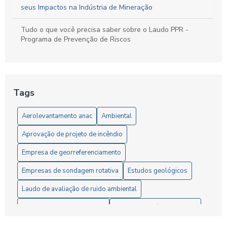
Trabalho: Guia Completo para Proteger Sua Equipe e Otimizar
seus Impactos na Indústria de Mineração
Resultados
Tudo o que você precisa saber sobre o Laudo PPR -
Guia Completo para Criar um Plano de Gerenciamento de
Programa de Prevenção de Riscos
Riscos em Segurança e Saúde no Trabalho
Tags
Aerolevantamento anac
Ambiental
Aprovação de projeto de incêndio
Empresa de georreferenciamento
Empresas de sondagem rotativa
Estudos geológicos
Laudo de avaliação de ruido ambiental
Ltcat segurança do trabalho
Medição de ruído ambiental
Monitoramento de ruído ambiental
Pesquisa mineral