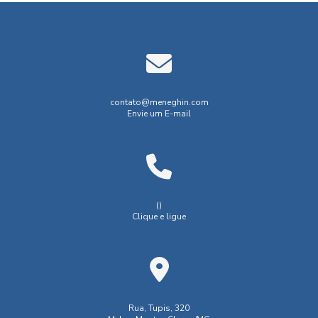
Plano de aproveitamento econômico
Plano de gerenciamento de riscos segurança do trabalho
Registro de licenciamento
Relatório anual de lavra
Relatório de pesquisa mineral
contato@meneghin.com
Envie um E-mail
Relatório final de pesquisa mineral
Renovação de licença de operação
Requerimento de pesquisa mineral
Serviço de aerolevantamento
()
Clique e ligue
Serviços de geoprocessamento
aerolevantamento com drone
analise de ruido ambiental
avaliação de reservas minerais
avaliação de ruído ambiental
Rua, Tupis, 320