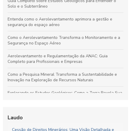
Guia Completo sobre Estudos Geológicos para Entender o
Solo e o Subterrâneo
Entenda como o Aerolevantamento aprimora a gestão e
segurança do espaço aéreo
Como o Aerolevantamento Transforma o Monitoramento e a
Segurança no Espaço Aéreo
Aerolevantamento e Regulamentação da ANAC: Guia
Completo para Profissionais e Empresas
Como a Pesquisa Mineral Transforma a Sustentabilidade e
Inovação na Exploração de Recursos Naturais
Explorando os Estudos Geológicos: Como a Terra Revela Sua
História Fascinante
Aerolevantamento: Entenda sua importância e como
revoluciona a coleta de dados em múltiplos setores
Laudo
Plano de Gerenciamento de Riscos em Segurança do
Cessão de Direitos Minerários: Uma Visão Detalhada e