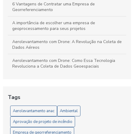
6 Vantagens de Contratar uma Empresa de
Georreferenciamento
A importância de escolher uma empresa de
geoprocessamento para seus projetos
Aerolevantamento com Drone: A Revolução na Coleta de
Dados Aéreos
Aerolevantamento com Drone: Como Essa Tecnologia
Revoluciona a Coleta de Dados Geoespaciais
Aerolevantamento com Drone: O Futuro da Geolocalização
Aerolevantamento com drone: precisão e agilidade nos
Tags
levantamentos
Aerolevantamento anac
Ambiental
Aerolevantamento com Drone: Vantagens e Aplicações
Aprovação de projeto de incêndio
Aerolevantamento com Drones: Inovação na Gestão
Eficiente de Terras e Recursos Naturais
Empresa de georreferenciamento