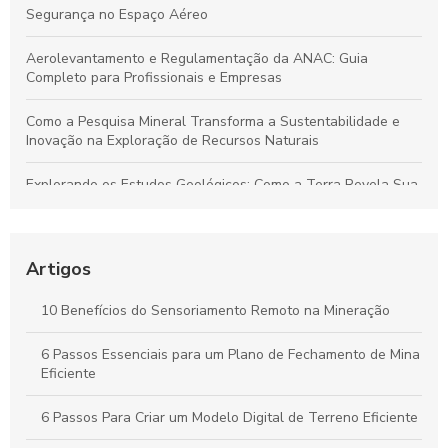
Segurança no Espaço Aéreo
Aerolevantamento e Regulamentação da ANAC: Guia
Completo para Profissionais e Empresas
Como a Pesquisa Mineral Transforma a Sustentabilidade e
Inovação na Exploração de Recursos Naturais
Explorando os Estudos Geológicos: Como a Terra Revela Sua
História Fascinante
Aerolevantamento: Entenda sua importância e como
revoluciona a coleta de dados em múltiplos setores
Artigos
Plano de Gerenciamento de Riscos em Segurança do
10 Benefícios do Sensoriamento Remoto na Mineração
Trabalho: Guia Completo para Proteger Sua Equipe e Otimizar
Resultados
6 Passos Essenciais para um Plano de Fechamento de Mina
Eficiente
Guia Completo para Criar um Plano de Gerenciamento de
Riscos em Segurança e Saúde no Trabalho
6 Passos Para Criar um Modelo Digital de Terreno Eficiente