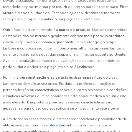
devido à escassez. Por outro lado, se há um excesso de estoque, os
revendedores podem optar por reduzir os preços para liberar espaço. Ficar
atento à disponibilidade do LTcat pode ajudar a identificar o momento
certo para a compra, garantindo um preço mais vantajoso.
Outro fator a ser considerado é a
marca do produto
. Marcas reconhecidas
e estabelecidas no mercado geralmente cobram mais por seus produtos,
devido à reputação e confiança que construíram ao longo do tempo.
Embora isso possa significar um preço mais alto, muitas vezes também
garante um padrão de qualidade superior e um melhor suporte ao cliente.
Avaliar a reputação da marca e as avaliações de outros consumidores
pode ajudar a decidir se o preço mais alto é justificado.
Por fim, a
personalização e as características específicas
do LTcat
também podem afetar seu preço. Produtos que oferecem opções de
personalização ou características especiais, como resistência a condições
climáticas adversas ou funcionalidades adicionais, tendem a ter um custo
mais elevado. É importante ponderar se essas características são
necessárias para o seu uso específico e se o investimento vale a pena.
Além de todos esses fatores, é interessante considerar a possibilidade de
utilizar serviços como o
aerolevantamento com drone
, que podem
complementar a utilização do LTcat em projetos que exigem precisão e