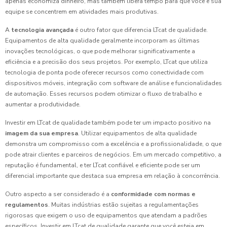
apenas economiza dinheiro, mas também libera tempo para que você e sua
equipe se concentrem em atividades mais produtivas.
A
tecnologia avançada
é outro fator que diferencia LTcat de qualidade.
Equipamentos de alta qualidade geralmente incorporam as últimas
inovações tecnológicas, o que pode melhorar significativamente a
eficiência e a precisão dos seus projetos. Por exemplo, LTcat que utiliza
tecnologia de ponta pode oferecer recursos como conectividade com
dispositivos móveis, integração com software de análise e funcionalidades
de automação. Esses recursos podem otimizar o fluxo de trabalho e
aumentar a produtividade.
Investir em LTcat de qualidade também pode ter um impacto positivo na
imagem da sua empresa
. Utilizar equipamentos de alta qualidade
demonstra um compromisso com a excelência e a profissionalidade, o que
pode atrair clientes e parceiros de negócios. Em um mercado competitivo, a
reputação é fundamental, e ter LTcat confiável e eficiente pode ser um
diferencial importante que destaca sua empresa em relação à concorrência.
Outro aspecto a ser considerado é a
conformidade com normas e
regulamentos
. Muitas indústrias estão sujeitas a regulamentações
rigorosas que exigem o uso de equipamentos que atendam a padrões
específicos. Investir em LTcat de qualidade garante que você esteja em