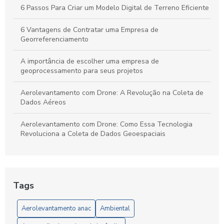
Riscos em Segurança e Saúde no Trabalho
6 Passos Para Criar um Modelo Digital de Terreno Eficiente
6 Vantagens de Contratar uma Empresa de
Georreferenciamento
A importância de escolher uma empresa de
geoprocessamento para seus projetos
Aerolevantamento com Drone: A Revolução na Coleta de
Dados Aéreos
Aerolevantamento com Drone: Como Essa Tecnologia
Revoluciona a Coleta de Dados Geoespaciais
Aerolevantamento com Drone: O Futuro da Geolocalização
Aerolevantamento com drone: precisão e agilidade nos
Tags
levantamentos
Aerolevantamento anac
Ambiental
Aerolevantamento com Drone: Vantagens e Aplicações