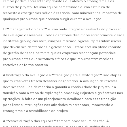
campo podem apresentar imprevistos que afetem o cronograma e os
custos do projeto. Ter uma equipe bem treinada e uma estrutura de
resposta a emergências sólida é essencial para minimizar os impactos de
quaisquer problemas que possam surgir durante a avaliação.
O **management do risco** é uma parte integral e desafiante do processo
de avaliação de reservas. Todos os fatores discutidos anteriormente, desde
incertezas geológicas até flutuações mercadológicas, representam riscos
que devem ser identificados e gerenciados. Estabelecer um plano robusto
de gestão de riscos permitirá que as empresas reconheçam potenciais
problemas antes que se tornem críticos e que implementem medidas
corretivas de forma proativa.
A finalização da avaliação e a **transição para a exploração** são etapas
que muitas vezes trazem desafios inesperados. A avaliação de reservas
deve ser concluída de maneira a garantir a continuidade do projeto, e a
transição para a etapa de exploração pode exigir ajustes significativos nas
operações. A falta de um planejamento detalhado para essa transição
pode levar a interrupções nas atividades mineradoras, impactando o
cronograma e a rentabilidade do projeto.
A **especialização das equipes** também pode ser um desafio. A
avaliação de reservas minerais requer um conjunto diversificado de