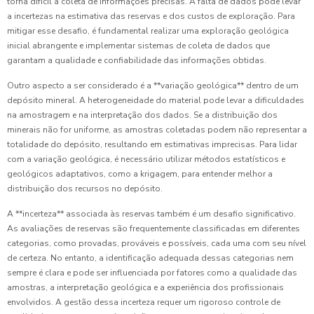
torna difícil a coleta de informações precisas. A falta de dados pode levar
a incertezas na estimativa das reservas e dos custos de exploração. Para
mitigar esse desafio, é fundamental realizar uma exploração geológica
inicial abrangente e implementar sistemas de coleta de dados que
garantam a qualidade e confiabilidade das informações obtidas.
Outro aspecto a ser considerado é a **variação geológica** dentro de um
depósito mineral. A heterogeneidade do material pode levar a dificuldades
na amostragem e na interpretação dos dados. Se a distribuição dos
minerais não for uniforme, as amostras coletadas podem não representar a
totalidade do depósito, resultando em estimativas imprecisas. Para lidar
com a variação geológica, é necessário utilizar métodos estatísticos e
geológicos adaptativos, como a krigagem, para entender melhor a
distribuição dos recursos no depósito.
A **incerteza** associada às reservas também é um desafio significativo.
As avaliações de reservas são frequentemente classificadas em diferentes
categorias, como provadas, prováveis e possíveis, cada uma com seu nível
de certeza. No entanto, a identificação adequada dessas categorias nem
sempre é clara e pode ser influenciada por fatores como a qualidade das
amostras, a interpretação geológica e a experiência dos profissionais
envolvidos. A gestão dessa incerteza requer um rigoroso controle de