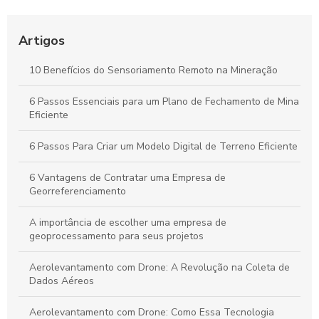
Aerolevantamento: Entenda sua importância e como
revoluciona a coleta de dados em múltiplos setores
Artigos
Plano de Gerenciamento de Riscos em Segurança do
10 Benefícios do Sensoriamento Remoto na Mineração
Trabalho: Guia Completo para Proteger Sua Equipe e Otimizar
Resultados
6 Passos Essenciais para um Plano de Fechamento de Mina
Eficiente
Guia Completo para Criar um Plano de Gerenciamento de
Riscos em Segurança e Saúde no Trabalho
6 Passos Para Criar um Modelo Digital de Terreno Eficiente
6 Vantagens de Contratar uma Empresa de
Georreferenciamento
A importância de escolher uma empresa de
geoprocessamento para seus projetos
Aerolevantamento com Drone: A Revolução na Coleta de
Dados Aéreos
Aerolevantamento com Drone: Como Essa Tecnologia