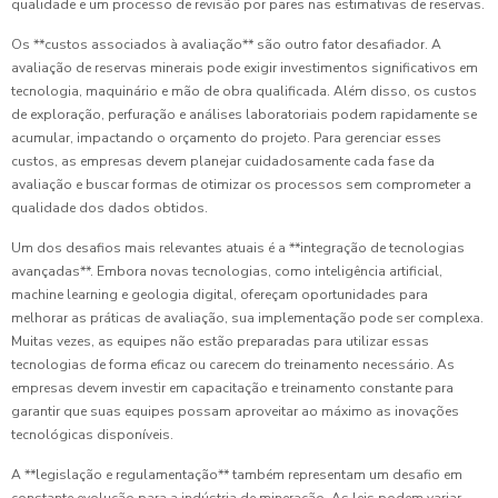
qualidade e um processo de revisão por pares nas estimativas de reservas.
Os **custos associados à avaliação** são outro fator desafiador. A
avaliação de reservas minerais pode exigir investimentos significativos em
tecnologia, maquinário e mão de obra qualificada. Além disso, os custos
de exploração, perfuração e análises laboratoriais podem rapidamente se
acumular, impactando o orçamento do projeto. Para gerenciar esses
custos, as empresas devem planejar cuidadosamente cada fase da
avaliação e buscar formas de otimizar os processos sem comprometer a
qualidade dos dados obtidos.
Um dos desafios mais relevantes atuais é a **integração de tecnologias
avançadas**. Embora novas tecnologias, como inteligência artificial,
machine learning e geologia digital, ofereçam oportunidades para
melhorar as práticas de avaliação, sua implementação pode ser complexa.
Muitas vezes, as equipes não estão preparadas para utilizar essas
tecnologias de forma eficaz ou carecem do treinamento necessário. As
empresas devem investir em capacitação e treinamento constante para
garantir que suas equipes possam aproveitar ao máximo as inovações
tecnológicas disponíveis.
A **legislação e regulamentação** também representam um desafio em
constante evolução para a indústria de mineração. As leis podem variar