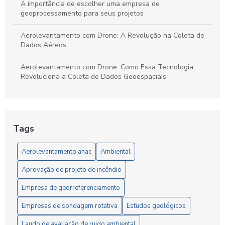
A importância de escolher uma empresa de
geoprocessamento para seus projetos
Aerolevantamento com Drone: A Revolução na Coleta de
Dados Aéreos
Aerolevantamento com Drone: Como Essa Tecnologia
Revoluciona a Coleta de Dados Geoespaciais
Aerolevantamento com Drone: O Futuro da Geolocalização
Aerolevantamento com drone: precisão e agilidade nos
Tags
levantamentos
Aerolevantamento anac
Ambiental
Aerolevantamento com Drone: Vantagens e Aplicações
Aprovação de projeto de incêndio
Aerolevantamento com Drones: Inovação na Gestão
Eficiente de Terras e Recursos Naturais
Empresa de georreferenciamento
Aerolevantamento e Regulamentação da ANAC: Guia
Empresas de sondagem rotativa
Estudos geológicos
Completo para Profissionais e Empresas
Laudo de avaliação de ruido ambiental