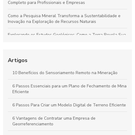
Completo para Profissionais e Empresas
Como a Pesquisa Mineral Transforma a Sustentabilidade e
Inovação na Exploração de Recursos Naturais
Explorando os Estudos Geológicos: Como a Terra Revela Sua
História Fascinante
Aerolevantamento: Entenda sua importância e como
revoluciona a coleta de dados em múltiplos setores
Artigos
Plano de Gerenciamento de Riscos em Segurança do
10 Benefícios do Sensoriamento Remoto na Mineração
Trabalho: Guia Completo para Proteger Sua Equipe e Otimizar
Resultados
6 Passos Essenciais para um Plano de Fechamento de Mina
Eficiente
Guia Completo para Criar um Plano de Gerenciamento de
Riscos em Segurança e Saúde no Trabalho
6 Passos Para Criar um Modelo Digital de Terreno Eficiente
6 Vantagens de Contratar uma Empresa de
Georreferenciamento