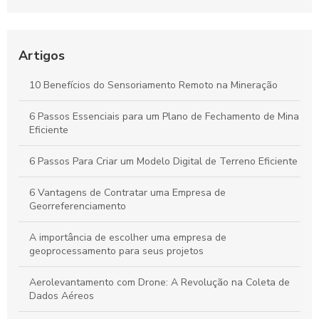
História Fascinante
Aerolevantamento: Entenda sua importância e como
revoluciona a coleta de dados em múltiplos setores
Artigos
Plano de Gerenciamento de Riscos em Segurança do
10 Benefícios do Sensoriamento Remoto na Mineração
Trabalho: Guia Completo para Proteger Sua Equipe e Otimizar
Resultados
6 Passos Essenciais para um Plano de Fechamento de Mina
Eficiente
Guia Completo para Criar um Plano de Gerenciamento de
Riscos em Segurança e Saúde no Trabalho
6 Passos Para Criar um Modelo Digital de Terreno Eficiente
6 Vantagens de Contratar uma Empresa de
Georreferenciamento
A importância de escolher uma empresa de
geoprocessamento para seus projetos
Aerolevantamento com Drone: A Revolução na Coleta de
Dados Aéreos