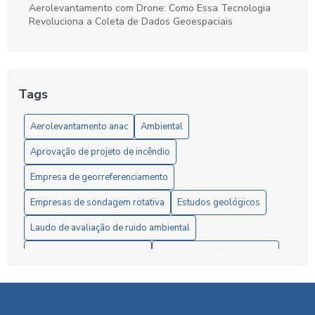
Aerolevantamento com Drone: Como Essa Tecnologia
Revoluciona a Coleta de Dados Geoespaciais
Aerolevantamento com Drone: O Futuro da Geolocalização
Aerolevantamento com drone: precisão e agilidade nos
Tags
levantamentos
Aerolevantamento anac
Ambiental
Aerolevantamento com Drone: Vantagens e Aplicações
Aprovação de projeto de incêndio
Aerolevantamento com Drones: Inovação na Gestão
Eficiente de Terras e Recursos Naturais
Empresa de georreferenciamento
Aerolevantamento e Regulamentação da ANAC: Guia
Empresas de sondagem rotativa
Estudos geológicos
Completo para Profissionais e Empresas
Laudo de avaliação de ruido ambiental
Aerolevantamento: Entenda sua importância e como
Ltcat segurança do trabalho
Medição de ruído ambiental
revoluciona a coleta de dados em múltiplos setores
Monitoramento de ruído ambiental
Pesquisa mineral
Agilidade em Requerimento de pesquisa mineral
Plano de aproveitamento econômico