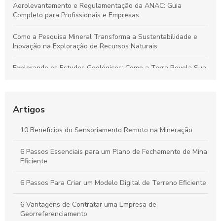
Aerolevantamento e Regulamentação da ANAC: Guia
Completo para Profissionais e Empresas
Como a Pesquisa Mineral Transforma a Sustentabilidade e
Inovação na Exploração de Recursos Naturais
Explorando os Estudos Geológicos: Como a Terra Revela Sua
História Fascinante
Aerolevantamento: Entenda sua importância e como
revoluciona a coleta de dados em múltiplos setores
Artigos
Plano de Gerenciamento de Riscos em Segurança do
10 Benefícios do Sensoriamento Remoto na Mineração
Trabalho: Guia Completo para Proteger Sua Equipe e Otimizar
Resultados
6 Passos Essenciais para um Plano de Fechamento de Mina
Eficiente
Guia Completo para Criar um Plano de Gerenciamento de
Riscos em Segurança e Saúde no Trabalho
6 Passos Para Criar um Modelo Digital de Terreno Eficiente
6 Vantagens de Contratar uma Empresa de
Georreferenciamento