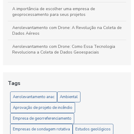
A importância de escolher uma empresa de
geoprocessamento para seus projetos
Aerolevantamento com Drone: A Revolução na Coleta de
Dados Aéreos
Aerolevantamento com Drone: Como Essa Tecnologia
Revoluciona a Coleta de Dados Geoespaciais
Aerolevantamento com Drone: O Futuro da Geolocalização
Aerolevantamento com drone: precisão e agilidade nos
Tags
levantamentos
Aerolevantamento anac
Ambiental
Aerolevantamento com Drone: Vantagens e Aplicações
Aprovação de projeto de incêndio
Aerolevantamento com Drones: Inovação na Gestão
Eficiente de Terras e Recursos Naturais
Empresa de georreferenciamento
Aerolevantamento e Regulamentação da ANAC: Guia
Empresas de sondagem rotativa
Estudos geológicos